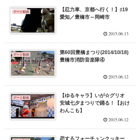
【忍力車、京都へ行く！】♯19
デート動画
愛知／豊橋市～岡崎市
2015.06.13
第60回豊橋まつり(2014/10/18)
デート動画
豊橋市消防音楽隊④
2015.06.12
【ゆるキャラ】いが☆グリオ
デート動画
安城七夕まつりで踊る！【おけ
わんこも】
2015.06.12
恋するフォーチュンクッキー