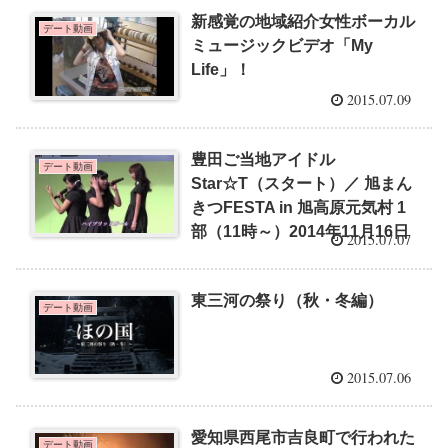
新感覚の地域紹介女性ボーカル
デート動画
ミュージックビデオ「My
Life」！
2015.07.09
豊田ご当地アイドル
デート動画
Star☆T（スタート）／ 旭まん
きつFESTA in 旭高原元気村 1
部（11時～）2014年11月16日
2015.07.07
東三河の祭り（秋・冬編）
デート動画
2015.07.06
愛知県西尾市吉良町で行われた
デート動画