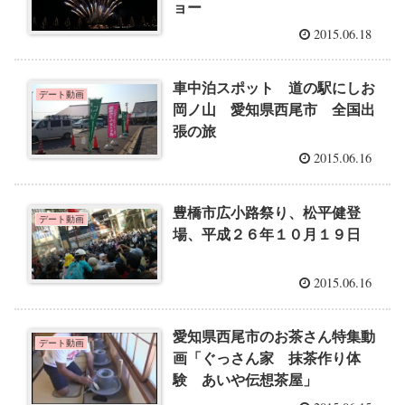
ョー
2015.06.18
車中泊スポット 道の駅にしお
デート動画
岡ノ山 愛知県西尾市 全国出
張の旅
2015.06.16
豊橋市広小路祭り、松平健登
デート動画
場、平成２６年１０月１９日
2015.06.16
愛知県西尾市のお茶さん特集動
デート動画
画「ぐっさん家 抹茶作り体
験 あいや伝想茶屋」