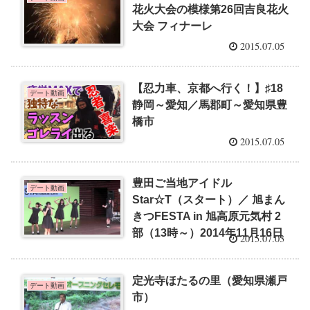
花火大会の模様第26回吉良花火
大会 フィナーレ
2015.07.05
【忍力車、京都へ行く！】♯18
デート動画
静岡～愛知／馬郡町～愛知県豊
橋市
2015.07.05
豊田ご当地アイドル
デート動画
Star☆T（スタート）／ 旭まん
きつFESTA in 旭高原元気村 2
部（13時～）2014年11月16日
2015.07.03
定光寺ほたるの里（愛知県瀬戸
デート動画
市）