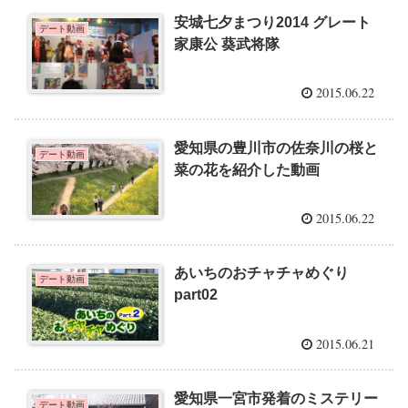
安城七夕まつり2014 グレート
デート動画
家康公 葵武将隊
2015.06.22
愛知県の豊川市の佐奈川の桜と
デート動画
菜の花を紹介した動画
2015.06.22
あいちのおチャチャめぐり
デート動画
part02
2015.06.21
愛知県一宮市発着のミステリー
デート動画