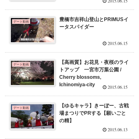
2015.06.15
豊橋市吉祥山登山とPRIMUSイ
デート動画
ータスパイダー
2015.06.15
【高画質】お花見・夜桜のライ
デート動画
トアップ 一宮市万葉公園 /
Cherry blossoms,
Ichinomiya-city
2015.06.15
【ゆるキャラ】きーぼー、古戦
デート動画
場まつりでPRする【願いごと
の精】
2015.06.13