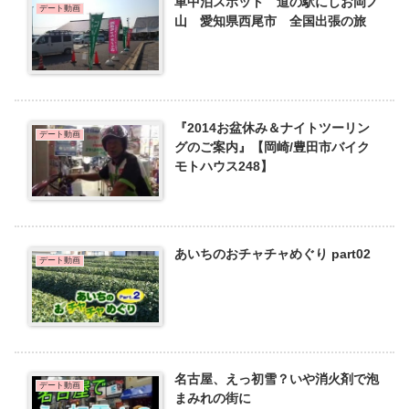
車中泊スポット 道の駅にしお岡ノ
デート動画
山 愛知県西尾市 全国出張の旅
『2014お盆休み＆ナイトツーリン
デート動画
グのご案内』【岡崎/豊田市バイク
モトハウス248】
あいちのおチャチャめぐり part02
デート動画
名古屋、えっ初雪？いや消火剤で泡
デート動画
まみれの街に