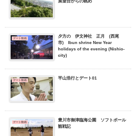
展望台からの眺め
夕方の 伊文神社 正月 (西尾
デート動画
市) Ibun shrine New Year
holidays of the evening (Nishio-
city)
平山浩行とデート01
デート動画
豊川市御津臨海公園 ソフトボール
デート動画
観戦記