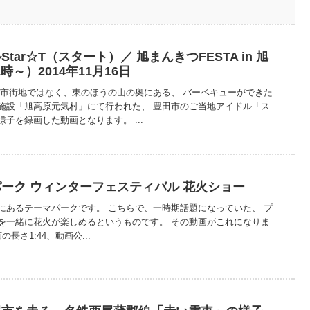
ar☆T（スタート）／ 旭まんきつFESTA in 旭
時～）2014年11月16日
、市街地ではなく、東のほうの山の奥にある、 バーベキューができた
施設「旭高原元気村」にて行われた、 豊田市のご当地アイドル「ス
子を録画した動画となります。 ...
 デンパーク ウィンターフェスティバル 花火ショー
にあるテーマパークです。 こちらで、一時期話題になっていた、 プ
を一緒に花火が楽しめるというものです。 その動画がこれになりま
の長さ1:44、動画公...