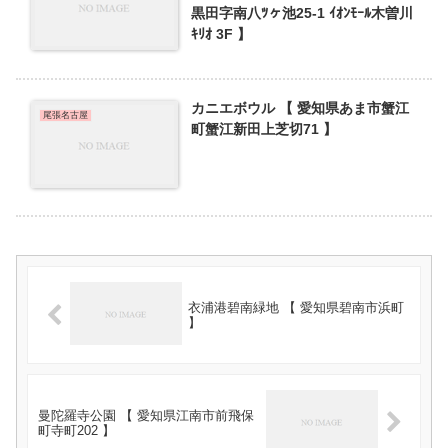
黒田字南八ﾂヶ池25-1 ｲｵﾝﾓｰﾙ木曽川
ｷﾘｵ 3F 】
カニエボウル 【 愛知県あま市蟹江
尾張名古屋
町蟹江新田上芝切71 】
衣浦港碧南緑地 【 愛知県碧南市浜町
】
曼陀羅寺公園 【 愛知県江南市前飛保
町寺町202 】