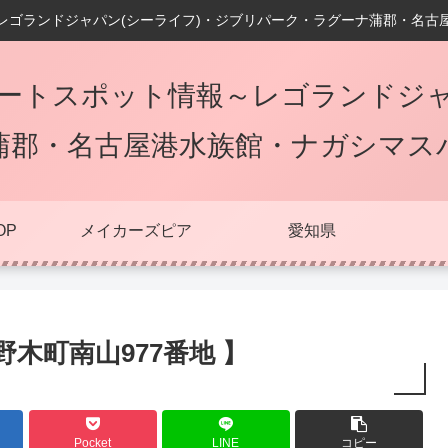
レゴランドジャパン(シーライフ)・ジブリパーク・ラグーナ蒲郡・名古
ートスポット情報～レゴランドジャ
蒲郡・名古屋港水族館・ナガシマス
OP
メイカーズピア
愛知県
野木町南山977番地 】
Pocket
LINE
コピー