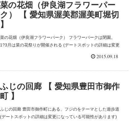
菜の花畑（伊良湖フラワーパー
ク） 【 愛知県渥美郡渥美町堀切
】
菜の花畑（伊良湖フラワーパーク） フラワーパークは閉園。
1?3月は菜の花祭りが開催される (デートスポットの詳細は変更
になっている可能性があります) (下記にＨＰがある場合はご確
2015.09.18
認お願いします。） 郵便番号： 〒441-3627 ...
ふじの回廊 【 愛知県豊田市御作
町 】
ふじの回廊 豊田市御作町にある、フジのをテーマとした遊歩道
(デートスポットの詳細は変更になっている可能性があります)
(下記にＨＰがある場合はご確認お願いします。） 郵便番
号： 〒470-0424 住所： 愛知県豊田市御作町 ...