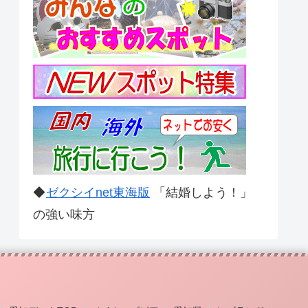
◆
ゼクシイnet東海版
「結婚しよう！」
の強い味方