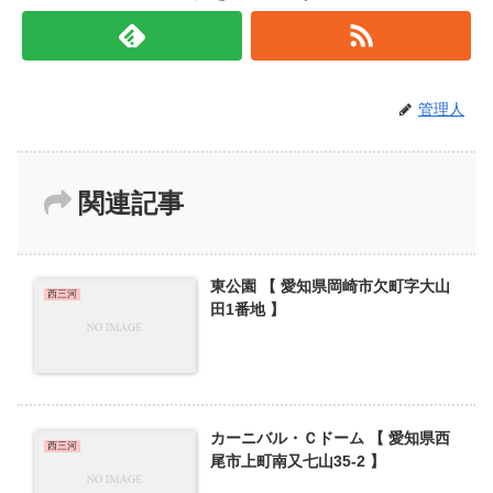
管理人
関連記事
東公園 【 愛知県岡崎市欠町字大山
西三河
田1番地 】
カーニバル・Ｃドーム 【 愛知県西
西三河
尾市上町南又七山35-2 】