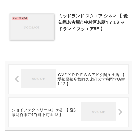
ミッドランド スクエア シネマ 【 愛
名古屋周辺
知県名古屋市中村区名駅4-7-1ミッ
ドランド スクエア5F 】
Ｇ?ＥＸＰＲＥＳＳアピタ阿久比店 【
愛知県知多郡阿久比町大字椋岡字徳吉
1-12 】
ジョイファクトリーＭ井ケ谷 【 愛知
県刈谷市井ｹ谷町下前田30 】