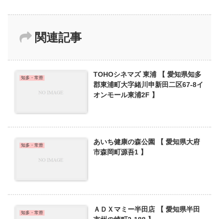
関連記事
TOHOシネマズ 東浦 【 愛知県知多
知多・常滑
郡東浦町大字緒川申新田二区67-8イ
オンモール東浦2F 】
あいち健康の森公園 【 愛知県大府
知多・常滑
市森岡町源吾1 】
ＡＤＸマミー半田店 【 愛知県半田
知多・常滑