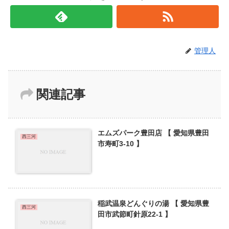
管理人
関連記事
エムズパーク豊田店 【 愛知県豊田
西三河
市寿町3-10 】
稲武温泉どんぐりの湯 【 愛知県豊
西三河
田市武節町針原22-1 】