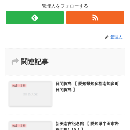
管理人をフォローする
管理人
関連記事
日間賀島 【 愛知県知多郡南知多町
知多・常滑
日間賀島 】
新美南吉記念館 【 愛知県半田市岩
知多・常滑
滑西町1-10-1 】