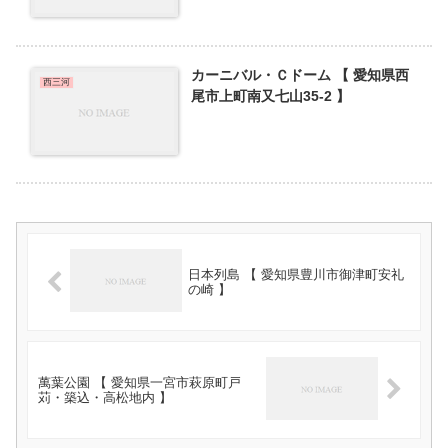
カーニバル・Ｃドーム 【 愛知県西
西三河
尾市上町南又七山35-2 】
日本列島 【 愛知県豊川市御津町安礼
の崎 】
萬葉公園 【 愛知県一宮市萩原町戸
苅・築込・高松地内 】