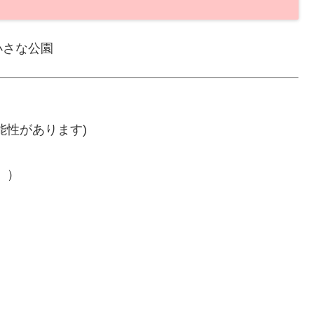
小さな公園
能性があります)
。）