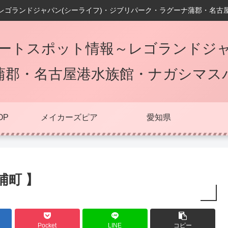
レゴランドジャパン(シーライフ)・ジブリパーク・ラグーナ蒲郡・名古
ートスポット情報～レゴランドジャ
蒲郡・名古屋港水族館・ナガシマス
OP
メイカーズピア
愛知県
浦町 】
Pocket
LINE
コピー