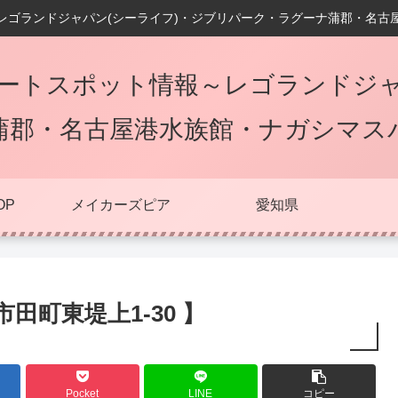
レゴランドジャパン(シーライフ)・ジブリパーク・ラグーナ蒲郡・名古
ートスポット情報～レゴランドジャ
蒲郡・名古屋港水族館・ナガシマス
OP
メイカーズピア
愛知県
田町東堤上1-30 】
Pocket
LINE
コピー