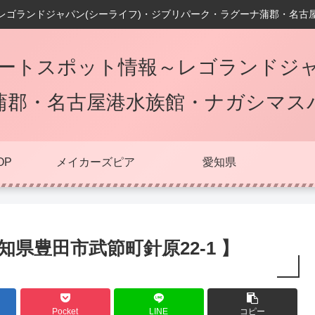
レゴランドジャパン(シーライフ)・ジブリパーク・ラグーナ蒲郡・名古
ートスポット情報～レゴランドジャ
蒲郡・名古屋港水族館・ナガシマス
OP
メイカーズピア
愛知県
知県豊田市武節町針原22-1 】
Pocket
LINE
コピー